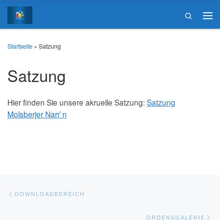
Zum Inhalt springen
Search
Men
Startseite
»
Satzung
Satzung
Hier finden Sie unsere akruelle Satzung:
Satzung
Molsberjer Narr`n
Beitragsnavigation
Vorheriger Beitrag
DOWNLOADBEREICH
Nä
ORDENSGALERIE